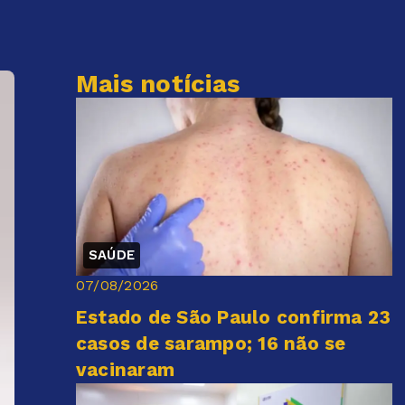
Mais notícias
SAÚDE
07/08/2026
Estado de São Paulo confirma 23
casos de sarampo; 16 não se
vacinaram