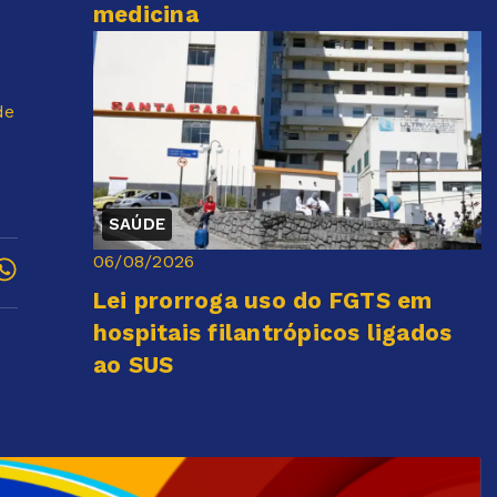
medicina
de
SAÚDE
06/08/2026
Lei prorroga uso do FGTS em
hospitais filantrópicos ligados
ao SUS