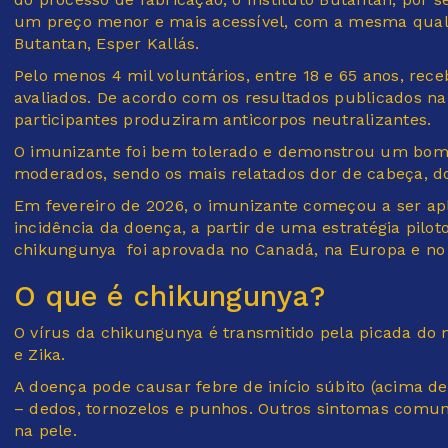
um preço menor e mais acessível, com a mesma qualid
Butantan, Esper Kallás.
Pelo menos 4 mil voluntários, entre 18 e 65 anos, re
avaliados. De acordo com os resultados publicados na
participantes produziram anticorpos neutralizantes.
O imunizante foi bem tolerado e demonstrou um bom p
moderados, sendo os mais relatados dor de cabeça, dor
Em fevereiro de 2026, o imunizante começou a ser a
incidência da doença, a partir de uma estratégia pilot
chikungunya foi aprovada no Canadá, na Europa e no 
O que é chikungunya?
O vírus da chikungunya é transmitido pela picada do
e Zika.
A doença pode causar febre de início súbito (acima de
– dedos, tornozelos e punhos. Outros sintomas comu
na pele.