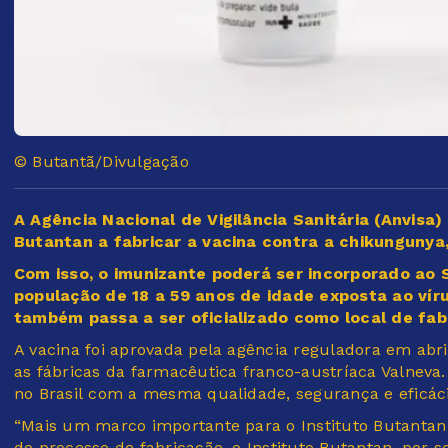
© Butantã/Divulgação
A Agência Nacional de Vigilância Sanitária (Anvisa) 
Butantan a fabricar a vacina contra a chikungunya
Com isso, o imunizante poderá ser incorporado ao 
população de 18 a 59 anos de idade exposta ao vírus
também passa a ser oficializado como local de fab
A vacina foi aprovada pela agência reguladora em abr
as fábricas da farmacêutica franco-austríaca Valneva
no Brasil com a mesma qualidade, segurança e eficác
“Mais um marco importante para o Instituto Butantan
do processo de fabricação, o Instituto Butantan, por 