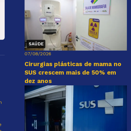
SAÚDE
07/08/2026
Cirurgias plásticas de mama no
SUS crescem mais de 50% em
dez anos
m
e
m