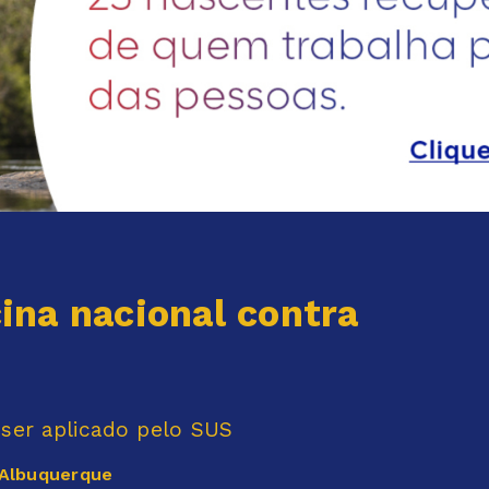
ina nacional contra
 ser aplicado pelo SUS
 Albuquerque