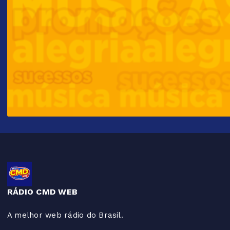
RÁDIO CMD WEB
A melhor web rádio do Brasil.