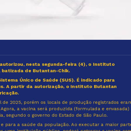
autorizou, nesta segunda-feira (4), o Instituto
, batizada de Butantan-Chik.
Sistema Único de Saúde (SUS). É indicado para
. A partir da autorização, o Instituto Butantan
ricação.
il de 2025, porém os locais de produção registrados era
. Agora, a vacina será produzida (formulada e envasada)
ia, segundo o governo do Estado de São Paulo.
 e para a saúde da população. Ao executar a maior part
ser uma instituição pública, poderá entregar a vacina co