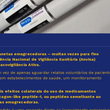
netas emagrecedoras – muitas vezes para fins
ência Nacional de Vigilância Sanitária (Anvisa)
acovigilância Ativa.
m vez de apenas aguardar relatos voluntários de pacient
a com estabelecimentos de saúde, um monitoramento
ais efeitos colaterais do uso de medicamentos
ucagon-like peptide-1, ou peptídeo semelhante ao
tas emagrecedoras.
dida é uma resposta direta ao "crescimento expressivo