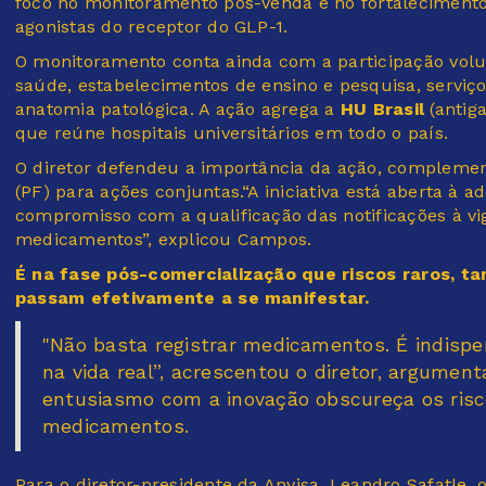
foco no monitoramento pós-venda e no fortaleciment
agonistas do receptor do GLP-1.
O monitoramento conta ainda com a participação volu
saúde, estabelecimentos de ensino e pesquisa, serviços
anatomia patológica. A ação agrega a
HU Brasil
(antiga
que reúne hospitais universitários em todo o país.
O diretor defendeu a importância da ação, complem
(PF) para ações conjuntas.“A iniciativa está aberta à 
compromisso com a qualificação das notificações à vi
medicamentos”, explicou Campos.
É na fase pós-comercialização que riscos raros, ta
passam efetivamente a se manifestar.
"Não basta registrar medicamentos. É indi
na vida real”, acrescentou o diretor, argumen
entusiasmo com a inovação obscureça os risc
medicamentos.
Para o diretor-presidente da Anvisa, Leandro Safatle,