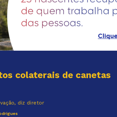
tos colaterais de canetas
ação, diz diretor
odrigues