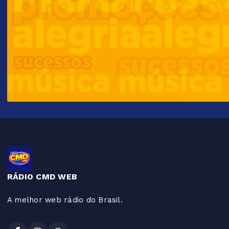
RÁDIO CMD WEB
A melhor web rádio do Brasil.