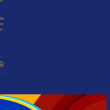
de
es
eu