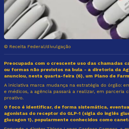
© Receita Federal/divulgação
Preocupada com o crescente uso das chamadas ca
ou formas não previstos na bula - a diretoria da Ag
anunciou, nesta quarta-feira (6), um Plano de Farm
A iniciativa marca mudança na estratégia do órgão: e
e médicos, a agência passará a realizar, em parceri
proativo.
O foco é identificar, de forma sistemática, eventu
agonistas do receptor do GLP‑1 (sigla do inglês gl
glucagon 1), popularmente conhecidos como cane
Segundo o diretor Thiago Lopes Cardoso Campos, a me