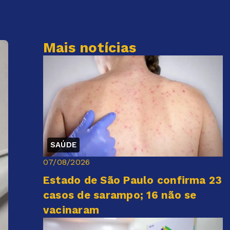
Mais notícias
SAÚDE
07/08/2026
Estado de São Paulo confirma 23
casos de sarampo; 16 não se
vacinaram