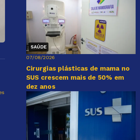
SAÚDE
07/08/2026
Cirurgias plásticas de mama no
SUS crescem mais de 50% em
dez anos
es