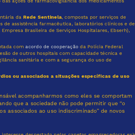
o das ações de farmacovigilância dos medicamentos
ntária da
Rede Sentinela
, composta por serviços de
 de assistência farmacêutica, laboratórios clínicos e de
 Empresa Brasileira de Serviços Hospitalares, Ebserh),
entada com
acordo de cooperação
da Polícia Federal
adesão de outros hospitais com capacidade técnica e
gilância sanitária e com a segurança do uso de
rdios ou associados a situações específicas de uso
spensável acompanharmos como eles se comportam
tando que a sociedade não pode permitir que “o
os associados ao uso indiscriminado” de novos
 o interesse despertado pelas canetas emagrecedoras exi